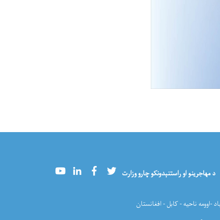
Youtube
LinkedIn
Facebook
Twitter
د مهاجرینو او راستنېدونکو چارو وزارت
اد -اوومه ناحیه - کابل - افغانستان