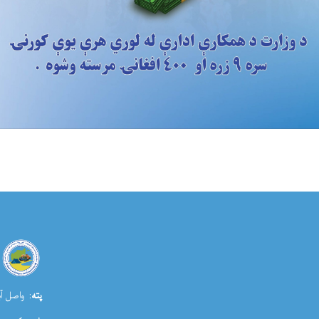
پته
: واصل آب