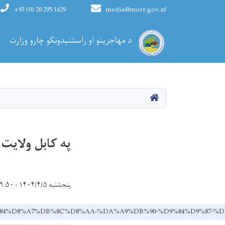
+93 (0) 20 295 1429
media@morr.gov.af
Main navigation
د مهاجرینو او راستنېدونکو چارو وزارت
کورپاڼه
په کابل ولایت کې له ۲۸ کورنیو 
پنجشنبه ۱۴۰۴/۴/۵ - ۹:۵۰
88%D9%84%D8%A7%DB%8C%D8%AA-%DA%A9%DB%90-%D9%84%D9%8