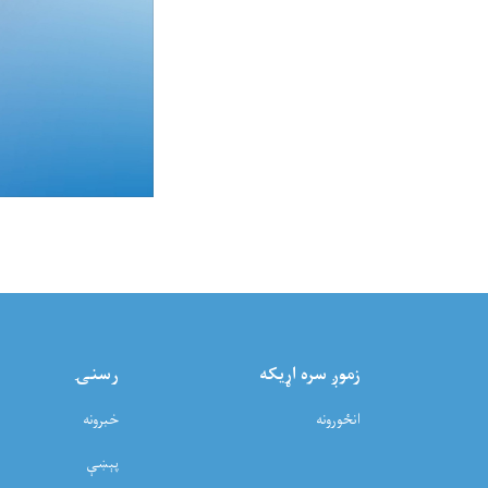
زموږ سره اړيکه
رسنۍ
انځورونه
خبرونه
پېښې