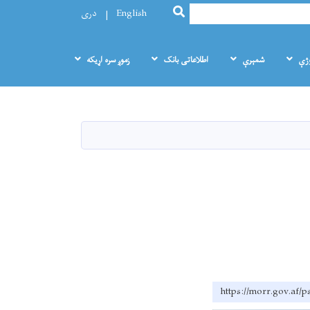
SEARCH
English
دری
وژې
شمېرې
اطلاعاتی بانک
زموږ سره اړيکه
https://morr.g