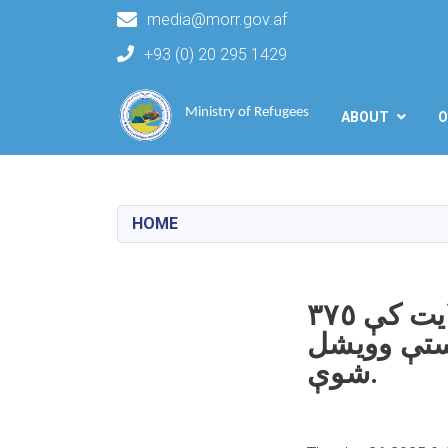
media@morr.gov.af
+93 (0) 20 295 1429
Main navigation
Ministry of Refugees
ABOUT
O
HOME
د سرطان میاشتې په ۴مه نېټه په کندز ولایت کې ٣٧٥
رستې وویشل
شوې.