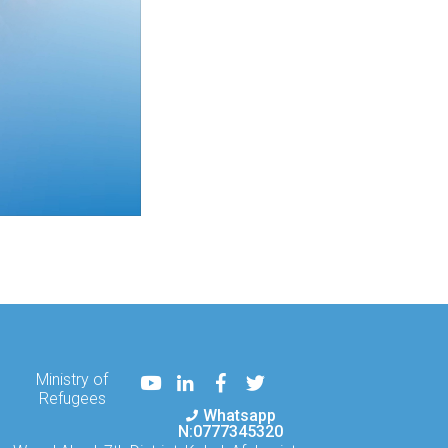
Youtube
LinkedIn
Facebook
Twitter
Ministry of
Refugees
Whatsapp
N:0777345320