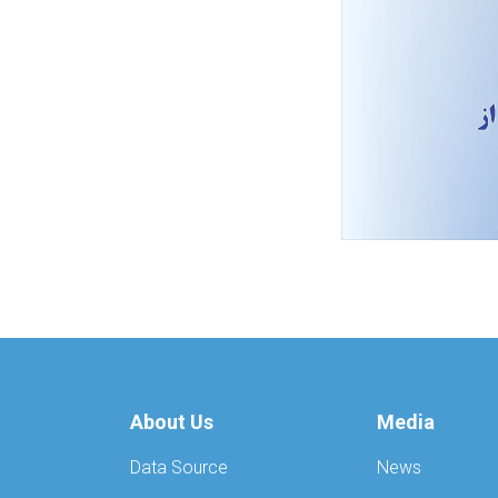
About Us
Media
Data Source
News