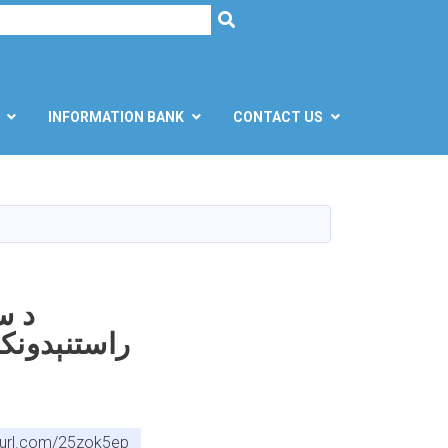
h
SEARCH
INFORMATION BANK
CONTACT US
راستنېدونک
nyurl.com/25zok5ep