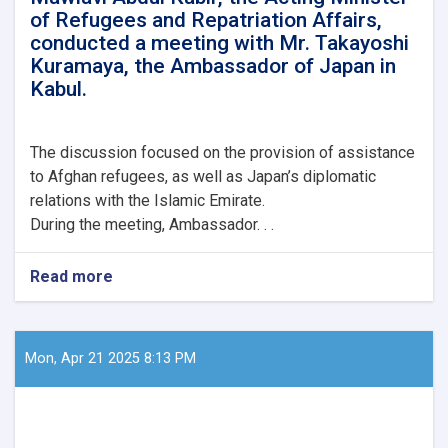
for
of Refugees and Repatriation Affairs,
Afghanistan,
conducted a meeting with Mr. Takayoshi
Mr.
Kuramaya, the Ambassador of Japan in
Gilles
Kabul.
Bertrand,
along
with
his
The
discussion focused on the provision of assistance
delegation.
to Afghan refugees, as well as Japan’s diplomatic
relations with the Islamic Emirate.
During the meeting, Ambassador. . .
Read more
about
Mawlavi
Abdul
Kabir,
the
Mon, Apr 21 2025 8:13 PM
Acting
Minister
of
Refugees