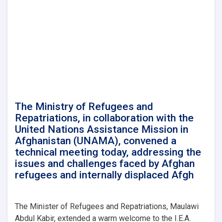
and
Repatriation
Affairs,
conducted
a
meeting
with
Mr.
Takayoshi
Kuramaya,
the
The Ministry of Refugees and
Ambassador
Repatriations, in collaboration with the
of
United Nations Assistance Mission in
Japan
Afghanistan (UNAMA), convened a
in
technical meeting today, addressing the
Kabul.
issues and challenges faced by Afghan
refugees and internally displaced Afgh
The Minister of Refugees and Repatriations, Maulawi
Abdul Kabir, extended a warm welcome to the I.E.A.