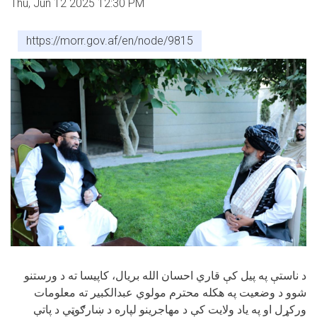
Thu, Jun 12 2025 12:30 PM
https://morr.gov.af/en/node/9815
د ناستې په پیل کې قاري احسان الله بریال، کاپیسا ته د ورستنو
شوو د وضعیت په هکله محترم مولوي عبدالکبیر ته معلومات
ورکړل او په یاد ولایت کې د مهاجرینو لپاره د ښارګوټي د پاتې