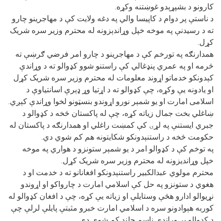
کارونو د بشپړېدو غوښتنه وکړه.
د ناستې پر دوام د کاپیسا والي په دغه ولایت کې د مهاجرینو چارو
ته د رسیدنې په موخه خپل وړاندېزونه له محترم وزیر سره شریک
کړل.
همدارنګه په تورخم کې د مهاجرینو د چارو امر فرضي ګرښې ته
څرمه او په عمري پنډغالي کې راستنو شوو کډوالو ته د وړاندې
کېدونکو خدماتو اړوند معلومات له محترم وزیر سره شریک کړل
او یادونه یې وکړه، چې کډوالو ته د اړتیا وړ ډېرې اسانتیاوې د
اسلامی امارت او یو شمېر نورو اړوندو بنسټونو لخوا وړاندې کېږي.
ښاغلي بخت جمال زیاته کړه، چې له پاکستان څخه د کډوالو د
جبري ایستنې په لړۍ کې کمښت راغلي او همدارنګه د پاکستان له
حکومت څخه د راستنېدونکو شکایتونه هم کم شوي دي.
په توخم کې د کډوالو امر د یو شمېر ستونزو د هواري په موخه
خپل وړاندیزونه له محترم وزیر سره شریک کړل.
محترم مولوي عبدالکبیر راستنېدونکو افغانانو ته د خدمت او د
هغوي د ستونزو په حل کې اسلامي امارت د چارواکو او اړوندو
نړیوالو ادارو هڅې وستایلې او زیاته یې کړه، چې د افغان کډوالو له
کوربه هېوادونو سره د اسلامي امارت خبرو مثبتې پایلې لرلې چې
د کډوالو پر وړاندې ناسم چلند کم شوی دی.