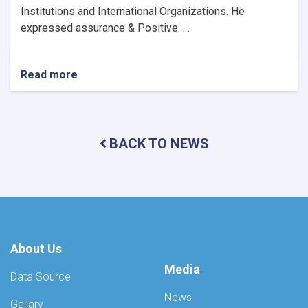
Institutions and International Organizations. He
expressed assurance & Positive. . .
Read more
about
The
Ministry
of
Refugees
BACK TO NEWS
and
Repatriations,
in
collaboration
with
the
United
Nations
About Us
Assistance
Mission
Media
Data Source
in
Afghanistan
News
Gallary