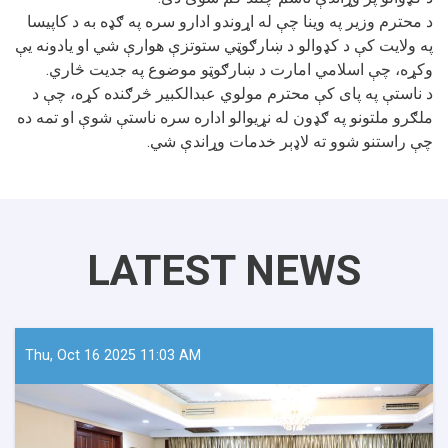
د محترم وزیر په وینا چې له اړوندو ادارو سره په ګډه به د کاپیسا
په ولایت کې د کډوالو د ښارګوټي ستوتزې هوارې شي او یادونه یې
وکړه، چې اسلامي امارت د ښارګوټو موضوع په جدیت څاري.
د ناستې په پای کې محترم مولوي عبدالکبیر څرګنده کړه، چې د
ملګرو ملتونو په ګډون له نړیوالو اداره سره ناستې شوې او تمه ده
چې راستنو شوو ته لاډېر خدمات وړاندې شي.
LATEST NEWS
Thu, Oct 16 2025 11:03 AM