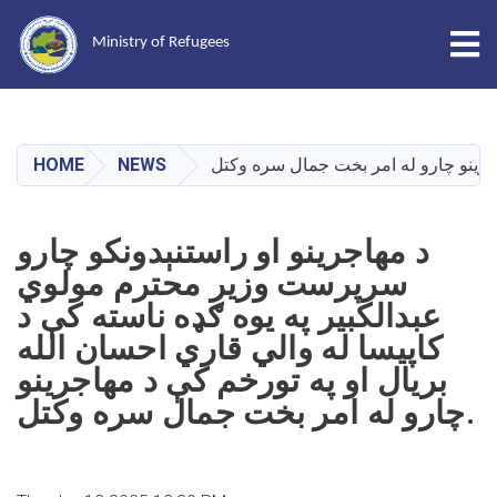
Tog
Ministry of Refugees
Skip
to
main
HOME
NEWS
content
د مهاجرینو او راستنېدونکو چارو
سرپرست وزیر محترم مولوي
عبدالکبیر په یوه ګډه ناسته کې د
کاپیسا له والي قاري احسان الله
بریال او په تورخم کې د مهاجرینو
چارو له امر بخت جمال سره وکتل.