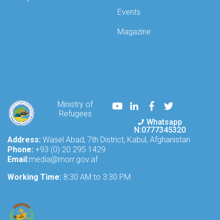
(UNAMA),
convened
Events
a
technical
Magazine
meeting
today,
addressing
the
issues
and
challenges
Youtube
LinkedIn
Facebook
Twitter
Ministry of
faced
Refugees
by
Whatsapp
Afghan
N:0777345320
refugees
Address:
Wasel Abad, 7th District, Kabul, Afghanistan
and
Phone:
+93 (0) 20 295 1429
internally
Email:
media@morr.gov.af
displaced
Working Time:
Afgh
8:30 AM to 3:30 PM